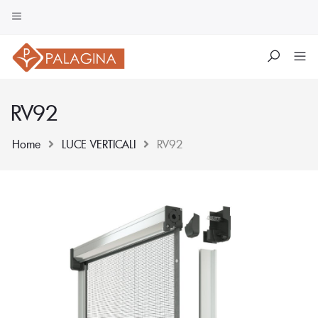
RV92
Home
LUCE VERTICALI
RV92
Skip
to
content