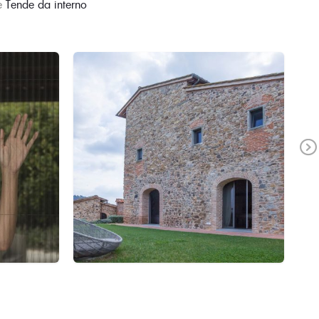
e
Tende da interno
Ne