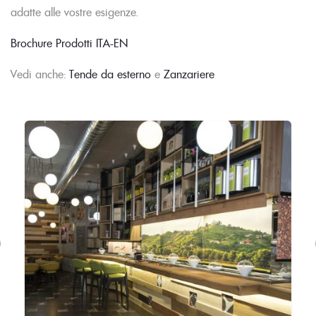
adatte alle vostre esigenze.
Brochure Prodotti ITA-EN
Vedi anche:
Tende da esterno
e
Zanzariere
evious